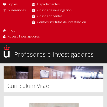
urjc.es
Departamentos
Sugerencias
Grupos de investigación
Grupos docentes
Centros/Institutos de Investigación
Inicio
Acceso Investigadores
Profesores e Investigadores
Curriculum Vitae