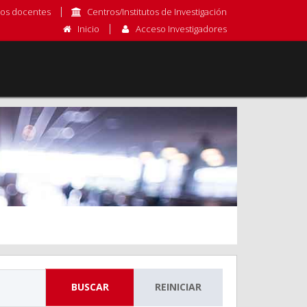
os docentes
Centros/Institutos de Investigación
Inicio
Acceso Investigadores
BUSCAR
REINICIAR