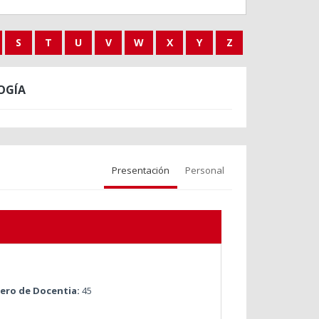
S
T
U
V
W
X
Y
Z
OGÍA
Presentación
Personal
ro de Docentia:
45