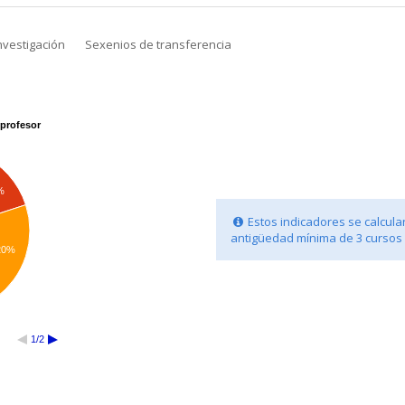
nvestigación
Sexenios de transferencia
profesor
%
Estos indicadores se calcula
antigüedad mínima de 3 cursos
20%
1/2