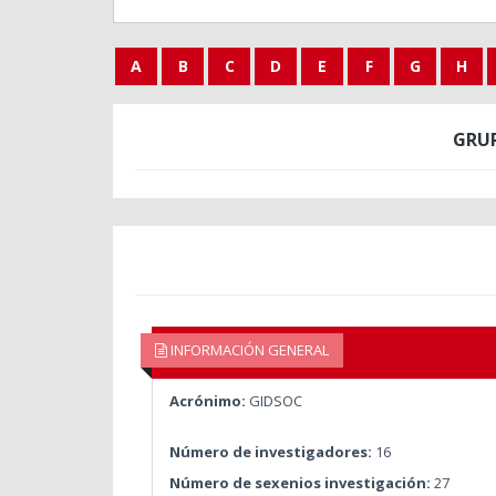
A
B
C
D
E
F
G
H
GRU
INFORMACIÓN GENERAL
Acrónimo:
GIDSOC
Número de investigadores:
16
Número de sexenios investigación:
27