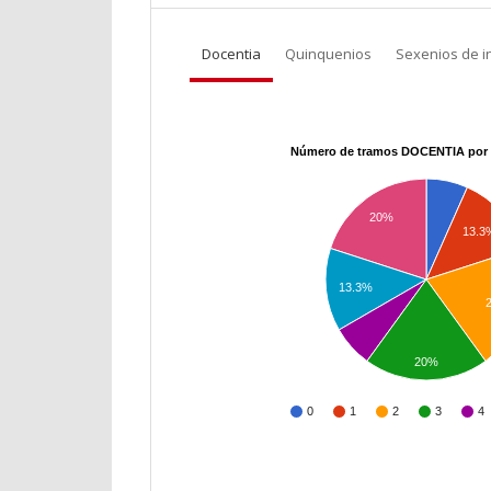
Docentia
Quinquenios
Sexenios de i
Número de tramos DOCENTIA por 
20%
13.3
13.3%
20%
0
1
2
3
4