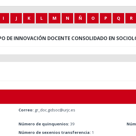
I
J
K
L
M
N
Ñ
O
P
Q
R
PO DE INNOVACIÓN DOCENTE CONSOLIDADO EN SOCIOL
Correo:
gr_doc.gidsoc@urjc.es
Número de quinquenios:
39
Núme
Número de sexenios transferencia:
1