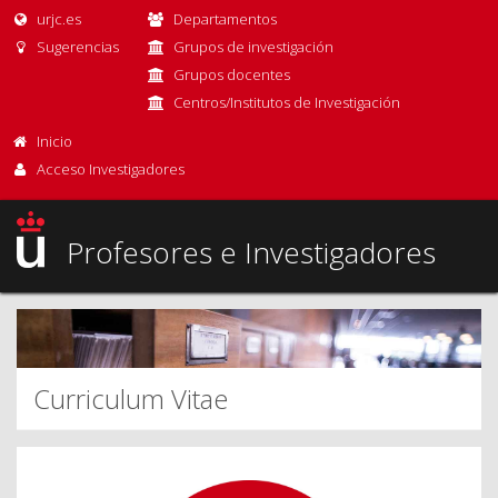
urjc.es
Departamentos
Sugerencias
Grupos de investigación
Grupos docentes
Centros/Institutos de Investigación
Inicio
Acceso Investigadores
Profesores e Investigadores
Curriculum Vitae