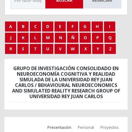
BUSCAR
REINICIAR
A
B
C
D
E
F
G
H
I
J
K
L
M
N
Ñ
O
P
Q
R
S
T
U
V
W
X
Y
Z
GRUPO DE INVESTIGACIÓN CONSOLIDADO EN
NEUROECONOMÍA COGNITIVA Y REALIDAD
SIMULADA DE LA UNIVERSIDAD REY JUAN
CARLOS / BEHAVIOURAL NEUROECONOMICS
AND SIMULATED REALITY RESEARCH GROUP OF
UNIVERSIDAD REY JUAN CARLOS
Presentación
Personal
Proyectos