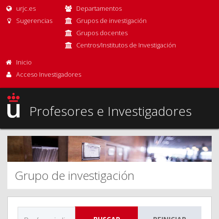
urjc.es
Departamentos
Sugerencias
Grupos de investigación
Grupos docentes
Centros/Institutos de Investigación
Inicio
Acceso Investigadores
Profesores e Investigadores
Grupo de investigación