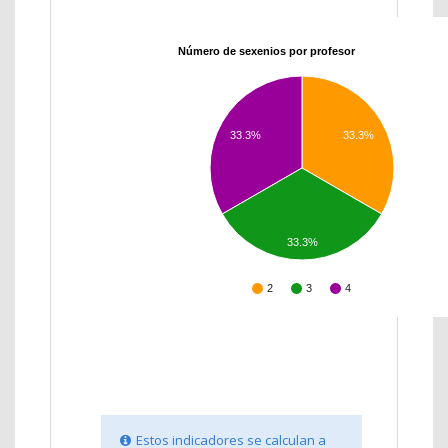
Número de sexenios por profesor
33.3%
33.3%
33.3%
2
3
4
Estos indicadores se calculan a