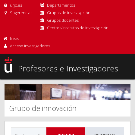
urjc.es
Departamentos
Sugerencias
Grupos de investigación
Grupos docentes
Centros/Institutos de Investigación
Inicio
Acceso Investigadores
Profesores e Investigadores
Grupo de innovación