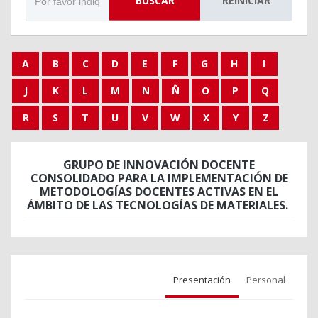
BUSCAR
REINICIAR
A
B
C
D
E
F
G
H
I
J
K
L
M
N
Ñ
O
P
Q
R
S
T
U
V
W
X
Y
Z
GRUPO DE INNOVACIÓN DOCENTE
CONSOLIDADO PARA LA IMPLEMENTACIÓN DE
METODOLOGÍAS DOCENTES ACTIVAS EN EL
ÁMBITO DE LAS TECNOLOGÍAS DE MATERIALES.
Presentación
Personal