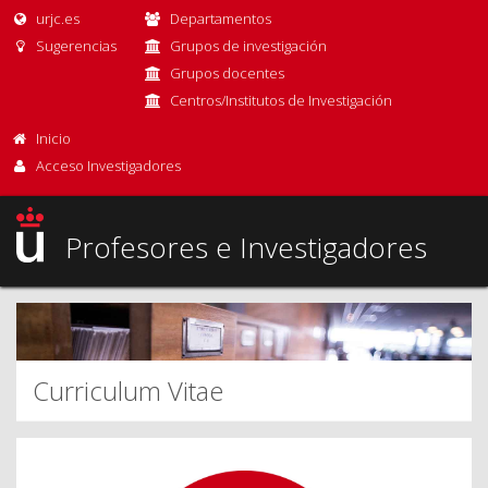
urjc.es
Departamentos
Sugerencias
Grupos de investigación
Grupos docentes
Centros/Institutos de Investigación
Inicio
Acceso Investigadores
Profesores e Investigadores
Curriculum Vitae