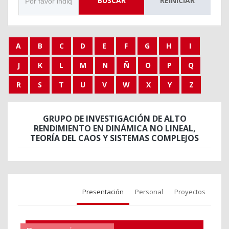
BUSCAR
REINICIAR
A
B
C
D
E
F
G
H
I
J
K
L
M
N
Ñ
O
P
Q
R
S
T
U
V
W
X
Y
Z
GRUPO DE INVESTIGACIÓN DE ALTO
RENDIMIENTO EN DINÁMICA NO LINEAL,
TEORÍA DEL CAOS Y SISTEMAS COMPLEJOS
Presentación
Personal
Proyectos