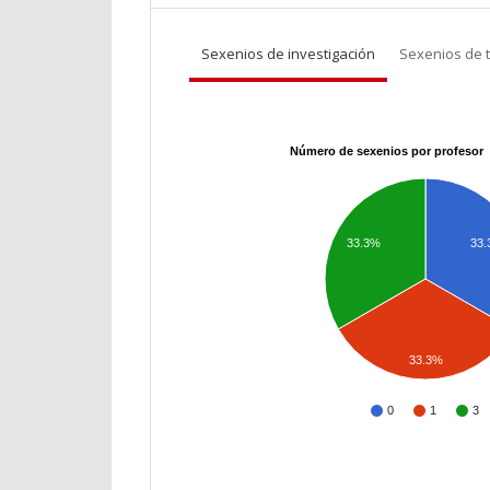
Sexenios de investigación
Sexenios de 
Número de sexenios por profesor
33.3%
33
33.3%
0
1
3