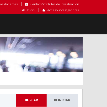
os docentes
Centros/Institutos de Investigación
Inicio
Acceso Investigadores
BUSCAR
REINICIAR