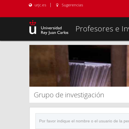
urjc.es
Sugerencias
Profesores e In
Grupo de investigación