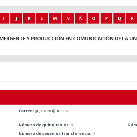
I
J
K
L
M
N
Ñ
O
P
Q
R
EMERGENTE Y PRODUCCIÓN EN COMUNICACIÓN DE LA UNI
Correo:
gr_inv.ipc@urjc.es
Número de quinquenios:
6
Núme
Número de sexenios transferencia:
0