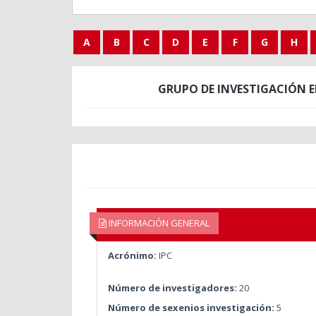
A
B
C
D
E
F
G
H
GRUPO DE INVESTIGACIÓN 
INFORMACIÓN GENERAL
Acrónimo:
IPC
Número de investigadores:
20
Número de sexenios investigación:
5