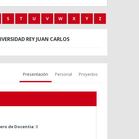
S
T
U
V
W
X
Y
Z
VERSIDAD REY JUAN CARLOS
Presentación
Personal
Proyectos
ro de Docentia:
8