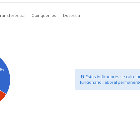
transferencia
Quinquenios
Docentia
.3%
Estos indicadores se calculan
funcionario, laboral permanente