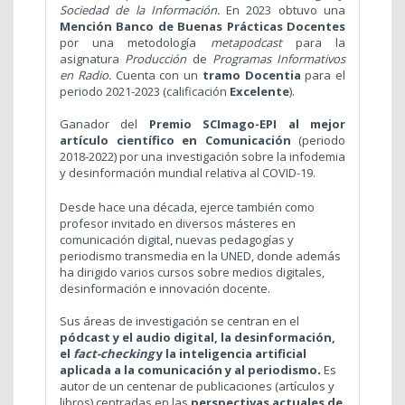
Sociedad de la Información.
En 2023 obtuvo una
Mención Banco de Buenas Prácticas Docentes
por una metodología
metapodcast
para la
asignatura
Producción
de
Programas Informativos
en Radio.
Cuenta con un
tramo Docentia
para el
periodo 2021-2023
(calificación
Excelente
).
Ganador del
Premio SCImago-EPI al mejor
artículo científico en Comunicación
(periodo
2018-2022) por una investigación sobre la infodemia
y desinformación mundial relativa al COVID-19.
Desde hace una década, ejerce también como
profesor invitado en diversos másteres en
comunicación digital, nuevas pedagogías y
periodismo transmedia en la UNED, donde además
ha dirigido varios cursos sobre medios digitales,
desinformación e innovación docente.
Sus áreas de investigación se centran en el
pódcast y el audio digital, la desinformación,
el
fact-checking
y la inteligencia artificial
aplicada a la comunicación y al periodismo
.
Es
autor de un centenar de publicaciones (artículos y
libros) centradas en las
perspectivas actuales de