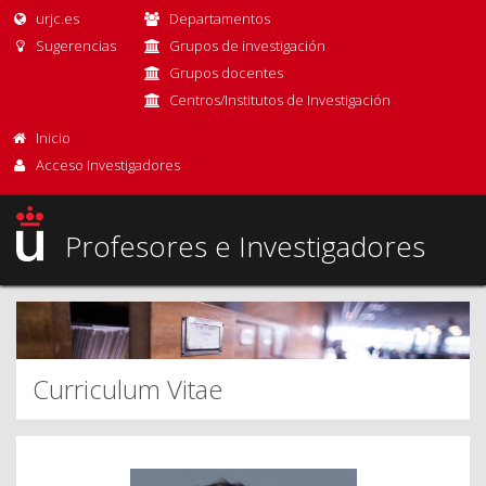
urjc.es
Departamentos
Sugerencias
Grupos de investigación
Grupos docentes
Centros/Institutos de Investigación
Inicio
Acceso Investigadores
Profesores e Investigadores
Curriculum Vitae