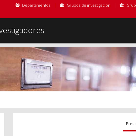
Departamentos
Grupos de investigación
Grup
vestigadores
Pres