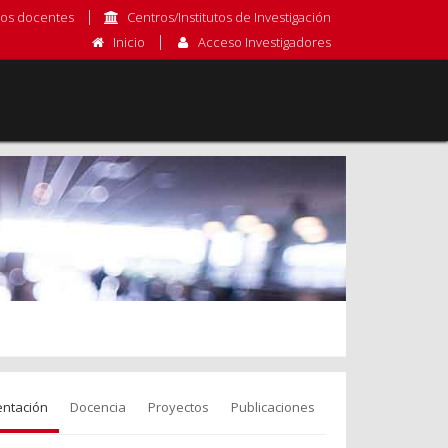
os docentes
Centros/Institutos de Investigación
Inicio
Acceso Investigadores
entación
Docencia
Proyectos
Publicaciones