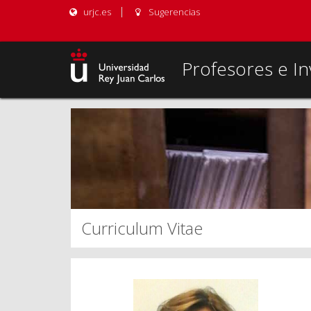
urjc.es
Sugerencias
Profesores e In
Curriculum Vitae