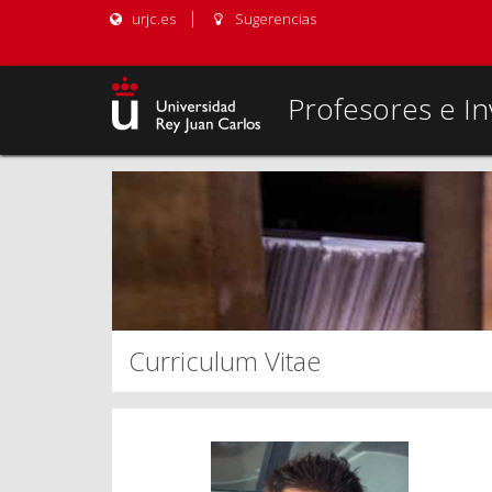
urjc.es
Sugerencias
Profesores e In
Curriculum Vitae