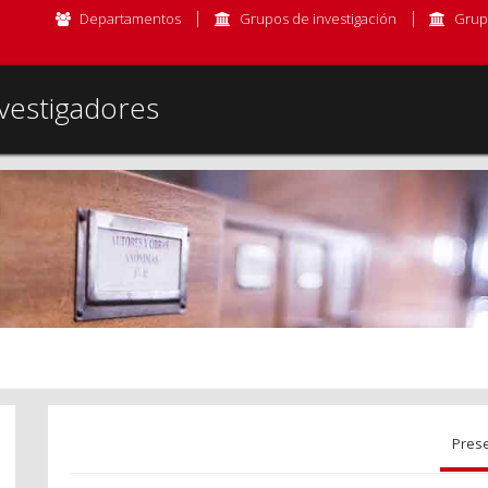
Departamentos
Grupos de investigación
Grup
vestigadores
Pres