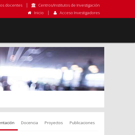
os docentes
Centros/Institutos de Investigación
Inicio
Acceso Investigadores
entación
Docencia
Proyectos
Publicaciones