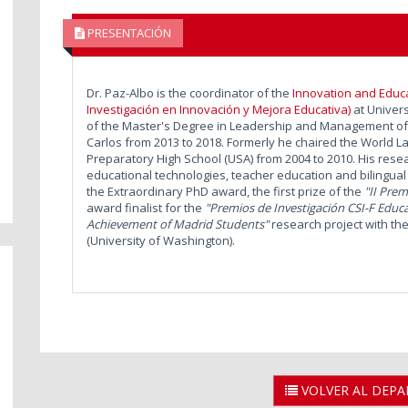
PRESENTACIÓN
Dr. Paz-Albo is the coordinator of the
Innovation and Educ
Investigación en Innovación y Mejora Educativa)
at Univers
of the Master's Degree in Leadership and Management of 
Carlos from 2013 to 2018. Formerly he chaired the World 
Preparatory High School (USA) from 2004 to 2010. His rese
educational technologies, teacher education and bilingual
the Extraordinary PhD award, the first prize of the
"II Prem
award finalist for the
"Premios de Investigación CSI-F Educ
Achievement of Madrid Students"
research project
with the
(University of Washington).
VOLVER AL DEP