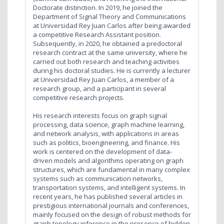
Doctorate distinction. In 2019, he joined the
Department of Signal Theory and Communications
at Universidad Rey Juan Carlos after being awarded
a competitive Research Assistant position.
Subsequently, in 2020, he obtained a predoctoral
research contract at the same university, where he
carried out both research and teaching activities
during his doctoral studies. He is currently a lecturer
at Universidad Rey Juan Carlos, a member of a
research group, and a participant in several
competitive research projects.
His research interests focus on graph signal
processing, data science, graph machine learning,
and network analysis, with applications in areas
such as politics, bioengineering, and finance. His
work is centered on the development of data-
driven models and algorithms operating on graph
structures, which are fundamental in many complex
systems such as communication networks,
transportation systems, and intelligent systems. In
recent years, he has published several articles in
prestigious international journals and conferences,
mainly focused on the design of robust methods for
graph topology inference in the presence of hidden