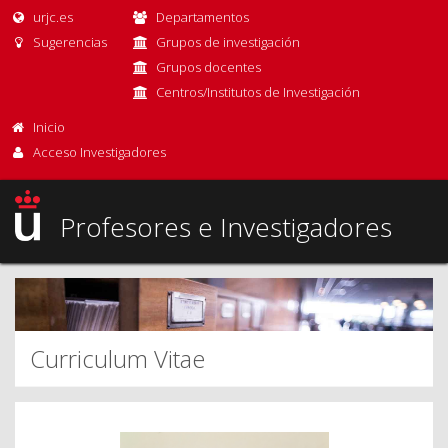
urjc.es
Departamentos
Sugerencias
Grupos de investigación
Grupos docentes
Centros/Institutos de Investigación
Inicio
Acceso Investigadores
Profesores e Investigadores
Curriculum Vitae