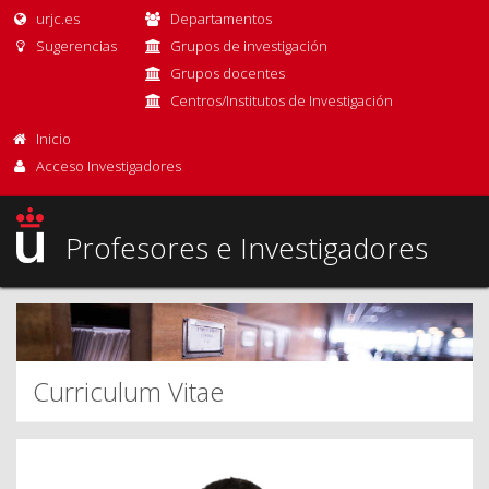
urjc.es
Departamentos
Sugerencias
Grupos de investigación
Grupos docentes
Centros/Institutos de Investigación
Inicio
Acceso Investigadores
Profesores e Investigadores
Curriculum Vitae