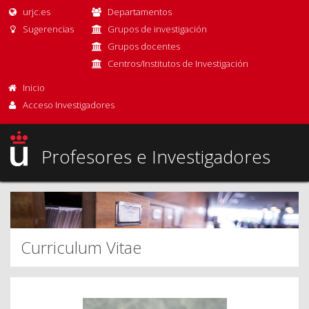
urjc.es
Departamentos
Sugerencias
Grupos de investigación
Grupos docentes
Centros/Institutos de Investigación
Inicio
Acceso Investigadores
Profesores e Investigadores
Curriculum Vitae