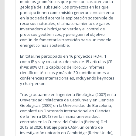
modelos geométricos que permitan caracterizar la
geología del subsuelo. Los proyectos en los que
participo tienen como misión generar conocimiento
en la sociedad acerca la explotación sostenible de
recursos naturales, el almacenamiento de gases
invernadero e hidrógeno verde y el control de
procesos geotérmicos, y persiguen el objetivo
común de fomentar la transición hacia un modelo
energético más sostenible.
En total, he participado en 16 proyectos I+D+i, 1
como IP y soy co-autora de más de 15 artículos JCR
(h=8; 80% Q1), 2 capítulos de libro, 25 informes
científicos-técnicos y más de 30 contribuciones a
conferencias internacionales, incluyendo keynotes
y chairperson.
Tras graduarme en Ingeniería Geológica (2007) en la
Universidad Politécnica de Catalunya y en Ciencias
Geológicas (2009) en la Universidad de Barcelona,
completé un Doctorado Internacional en Ciencias
de la Tierra (2013) en la misma universidad,
centrado en la Cuenca del Cotiella (Pirineo). Del
2013 al 2020, trabajé para CASP, un centro de
investigación ubicado en Cambridge (Reino Unido),