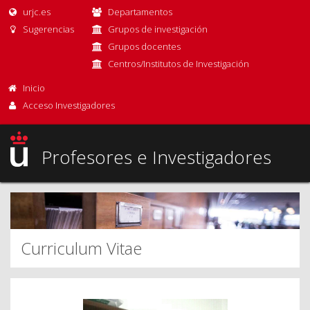
urjc.es
Departamentos
Sugerencias
Grupos de investigación
Grupos docentes
Centros/Institutos de Investigación
Inicio
Acceso Investigadores
Profesores e Investigadores
Curriculum Vitae