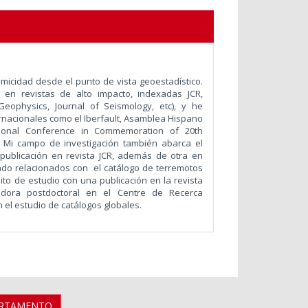
smicidad desde el punto de vista geoestadístico.
os en revistas de alto impacto, indexadas JCR,
Geophysics, Journal of Seismology, etc), y he
rnacionales como el Iberfault, Asamblea Hispano
ional Conference in Commemoration of 20th
. Mi campo de investigación también abarca el
 publicación en revista JCR, además de otra en
rado relacionados con el catálogo de terremotos
ito de estudio con una publicación en la revista
adora postdoctoral en el Centre de Recerca
n el estudio de catálogos globales.
ARTAMENTO