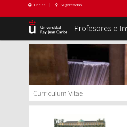
urjc.es
Sugerencias
Profesores e In
Curriculum Vitae