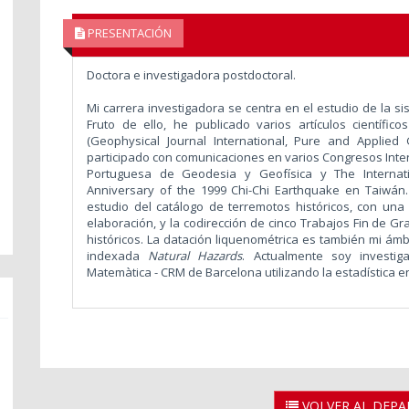
PRESENTACIÓN
Doctora e investigadora postdoctoral.
Mi carrera investigadora se centra en el estudio de la si
Fruto de ello, he publicado varios artículos científic
(Geophysical Journal International, Pure and Applied 
participado con comunicaciones en varios Congresos Inte
Portuguesa de Geodesia y Geofísica y The Internat
Anniversary of the 1999 Chi-Chi Earthquake en Taiwán
estudio del catálogo de terremotos históricos, con una
elaboración, y la codirección de cinco Trabajos Fin de G
históricos. La datación liquenométrica es también mi ámb
indexada
Natural Hazards
. Actualmente soy investig
Matemàtica - CRM de Barcelona utilizando la estadística e
VOLVER AL DEP