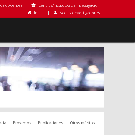
os docentes
Centros/Institutos de Investigación
Inicio
Acceso Investigadores
cia
Proyectos
Publicaciones
Otros méritos