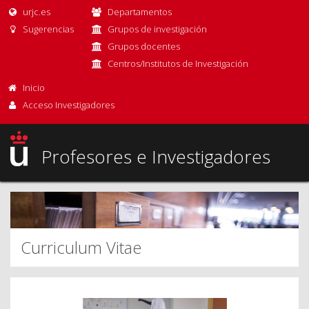
urjc.es
Departamentos
Sugerencias
Grupos de investigación
Grupos docentes
Centros/Institutos de Investigación
Inicio
Acceso Investigadores
Profesores e Investigadores
Curriculum Vitae