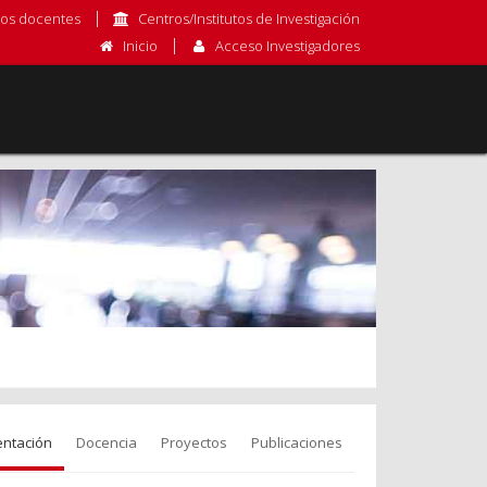
os docentes
Centros/Institutos de Investigación
Inicio
Acceso Investigadores
entación
Docencia
Proyectos
Publicaciones