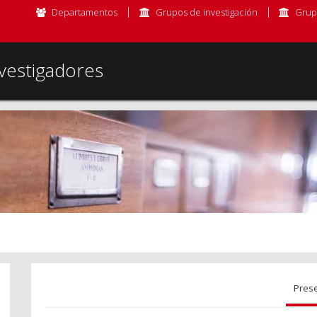
Departamentos
Grupos de investigación
Grup
vestigadores
Pres