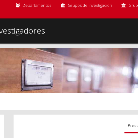
Departamentos
Grupos de investigación
Grup
vestigadores
Pres