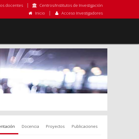
os docentes
Centros/Institutos de Investigación
Inicio
Acceso Investigadores
entación
Docencia
Proyectos
Publicaciones