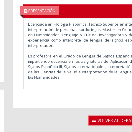
PRESENTACIÓN
Licenciada en Filología Hispánica, Técnico Superior en in
interpretación de personas sordociegas, Máster en Cienci
en Humanidades: Lenguaje y Cultura. Investigadora y 
experiencia como intérprete de lengua de signos es
interpretación.
Es profesora en el Grado de Lengua de Signos Español
impartiendo docencia en las asignaturas de: Aplicación d
Signos Española III, Signos Internacionales, Interpretac
de las Ciencias de la Salud e Interpretación de la Lengu
las Humanidades.
VOLVER AL DEP