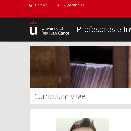
urjc.es
Sugerencias
Profesores e In
Curriculum Vitae