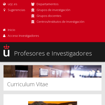
urjc.es
Departamentos
Sugerencias
Grupos de investigación
Grupos docentes
Centros/Institutos de Investigación
Inicio
Acceso Investigadores
Profesores e Investigadores
Curriculum Vitae