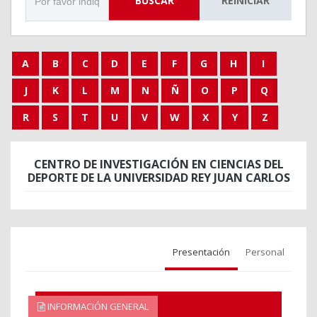
BUSCAR
REINICIAR
A
B
C
D
E
F
G
H
I
J
K
L
M
N
Ñ
O
P
Q
R
S
T
U
V
W
X
Y
Z
CENTRO DE INVESTIGACIÓN EN CIENCIAS DEL
DEPORTE DE LA UNIVERSIDAD REY JUAN CARLOS
Presentación
Personal
INFORMACIÓN GENERAL