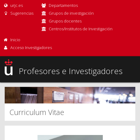
urjc.es
Departamentos
Sugerencias
Grupos de investigación
Grupos docentes
Centros/Institutos de Investigación
Inicio
Acceso Investigadores
Profesores e Investigadores
Curriculum Vitae