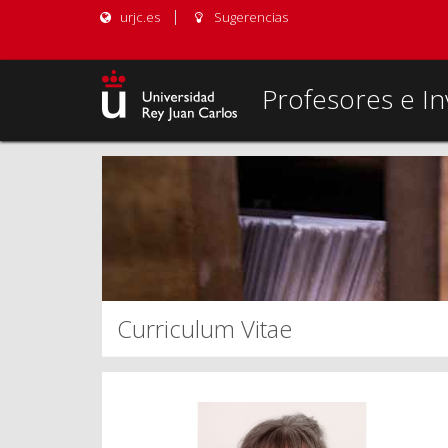
urjc.es
Sugerencias
Profesores e In
Curriculum Vitae