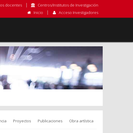
os docentes
Centros/Institutos de Investigación
Inicio
Acceso Investigadores
ncia
Proyectos
Publicaciones
Obra artística