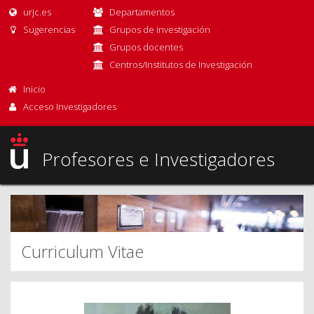
urjc.es
Departamentos
Sugerencias
Grupos de investigación
Grupos docentes
Centros/Institutos de Investigación
Inicio
Acceso Investigadores
Profesores e Investigadores
Curriculum Vitae