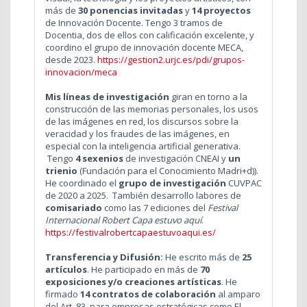
más de
30 ponencias invitadas
y
14 proyectos
de Innovación Docente. Tengo 3 tramos de
Docentia, dos de ellos con calificación excelente, y
coordino el grupo de innovación docente MECA,
desde 2023.
https://gestion2.urjc.es/pdi/grupos-
innovacion/meca
Mis líneas de investigación
giran en torno a la
construcción de las memorias personales, los usos
de las imágenes en red, los discursos sobre la
veracidad y los fraudes de las imágenes, en
especial con la inteligencia artificial generativa.
Tengo
4 sexenios
de investigación CNEAI y
un
trienio
(Fundación para el Conocimiento Madri+d)).
He coordinado el
grupo de investigación
CUVPAC
de 2020 a 2025. También desarrollo labores de
comisariado
como las 7 ediciones del
Festival
Internacional Robert Capa estuvo aquí
.
https://festivalrobertcapaestuvoaqui.es/
Transferencia y Difusión:
He escrito más de
25
artículos
. He participado en más de
70
exposiciones y/o creaciones artísticas
. He
firmado
14 contratos de colaboración
al amparo
del Art. 83, para empresas estratégicas como El