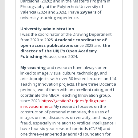
Barcelona (2020); and in the Master's Program in
Photography at the Polytechnic University of
Valencia (2024 and 2026). I have
29 years
of
university teaching experience.
University administration
I was the coordinator of the Drawing Department
from 2020 to 2025.
Academic coordinator of
open access publications
since 2023 and
the
director of the URJC's Open Academy
Publishing
House, since 2024.
My teaching
and research have always been
linked to image, visual culture, technology, and
artistic projects, with over 30 invited lectures and 14
Teaching Innovation projects. I have three Docentia
periods, two of them with an excellent rating, and I
coordinate the MECA Teaching Innovation group,
since 2023.
https://gestion2.urjc.es/pdi/grupos-
innovacion/meca
My research focuses on the
construction of personal memories, the uses of
images online, discourses on veracity, and image
fraud, especially in relation to Artificial Intelligence. I
have four six-year research periods (CNEAI) and
one three-year period (Madrid+d Foundation for