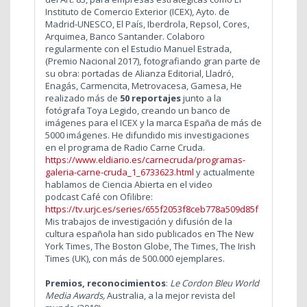
Instituto de Comercio Exterior (ICEX), Ayto. de
Madrid-UNESCO, El País, Iberdrola, Repsol, Cores,
Arquimea, Banco Santander. Colaboro
regularmente con el Estudio Manuel Estrada,
(Premio Nacional 2017), fotografiando gran parte de
su obra: portadas de Alianza Editorial,
Lladró,
Enagás,
Carmencita, Metrovacesa, Gamesa, He
realizado más de
50 reportajes
junto a la
fotógrafa Toya Legido, creando un banco de
imágenes para el ICEX y la marca España de más de
5000 imágenes. He difundido mis investigaciones
en el programa de Radio Carne Cruda.
https://www.eldiario.es/carnecruda/programas-
galeria-carne-cruda_1_6733623.html
y actualmente
hablamos de Ciencia Abierta en el video
podcast
Café con Ofilibre:
https://tv.urjc.es/series/655f2053f8ceb778a509d85f
Mis trabajos de investigación y difusión de la
cultura española han sido publicados en The New
York Times, The Boston Globe, The Times, The Irish
Times (UK), con más de 500.000 ejemplares.
Premios, reconocimientos
:
Le Cordon Bleu World
Media Awards,
Australia, a la mejor revista del