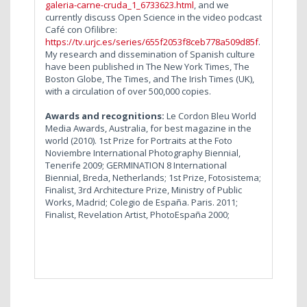
galeria-carne-cruda_1_6733623.html
, and we
currently discuss Open Science in the video podcast
Café con Ofilibre:
https://tv.urjc.es/series/655f2053f8ceb778a509d85f
.
My research and dissemination of Spanish culture
have been published in The New York Times, The
Boston Globe, The Times, and The Irish Times (UK),
with a circulation of over 500,000 copies.
Awards and recognitions:
Le Cordon Bleu World
Media Awards, Australia, for best magazine in the
world (2010). 1st Prize for Portraits at the Foto
Noviembre International Photography Biennial,
Tenerife 2009; GERMINATION 8 International
Biennial, Breda, Netherlands; 1st Prize, Fotosistema;
Finalist, 3rd Architecture Prize, Ministry of Public
Works, Madrid; Colegio de España. Paris. 2011;
Finalist, Revelation Artist, PhotoEspaña 2000;