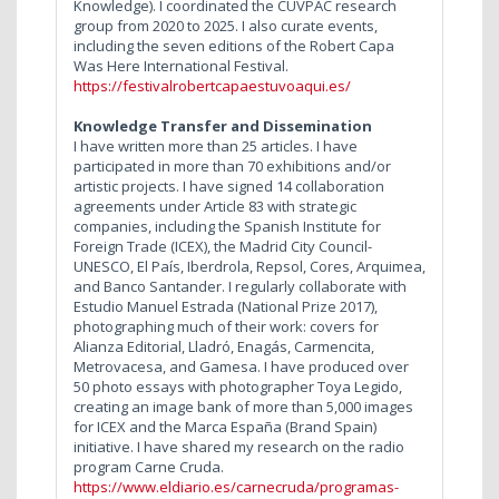
Knowledge). I coordinated the CUVPAC research
group from 2020 to 2025. I also curate events,
including the seven editions of the Robert Capa
Was Here International Festival.
https://festivalrobertcapaestuvoaqui.es/
Knowledge Transfer and Dissemination
I have written more than 25 articles. I have
participated in more than 70 exhibitions and/or
artistic projects. I have signed 14 collaboration
agreements under Article 83 with strategic
companies, including the Spanish Institute for
Foreign Trade (ICEX), the Madrid City Council-
UNESCO, El País, Iberdrola, Repsol, Cores, Arquimea,
and Banco Santander. I regularly collaborate with
Estudio Manuel Estrada (National Prize 2017),
photographing much of their work: covers for
Alianza Editorial, Lladró, Enagás, Carmencita,
Metrovacesa, and Gamesa. I have produced over
50 photo essays with photographer Toya Legido,
creating an image bank of more than 5,000 images
for ICEX and the Marca España (Brand Spain)
initiative. I have shared my research on the radio
program Carne Cruda.
https://www.eldiario.es/carnecruda/programas-