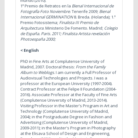
mundo.(2010).
1º Premio de Retratos en la
Bienal Internacional de
Fotografía
Foto Noviembre
. Tenerife 2009;
Bienal
Internacional GERMINATION
8. Breda. (Holanda); 1.º
Premio Fotosistema;
Finalista III Premio de
Arquitectura
. Ministerio De Fomento. Madrid;
Colegio
de España. Paris. 2011;
Finalista Artista revelación
Photoespaña 2000;
< English
PhD in Fine Arts at Complutense University of
Madrid, 2007. Doctoral thesis:
From the Family
Album to Weblogs
. I am currently a Full Professor of
Audiovisual Technologies and Projects. I was a
professor at the European University (1997-2004).
Contract Professor at the Felipe II Foundation (2004-
2016). Associate Professor at the Faculty of Fine Arts
(Complutense University of Madrid, 2013-2014).
Visiting Professor in the Master's Program in Art and
Technology (Complutense University of Madrid,
2004); in the Postgraduate Degree in Fashion and
Advertising (Complutense University of Madrid,
2009-2011); in the Master's Program in Photography
at the Elisava School of Design and Engineering,