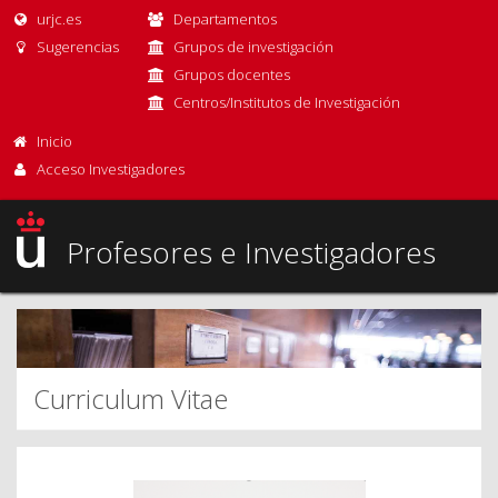
urjc.es
Departamentos
Sugerencias
Grupos de investigación
Grupos docentes
Centros/Institutos de Investigación
Inicio
Acceso Investigadores
Profesores e Investigadores
Curriculum Vitae