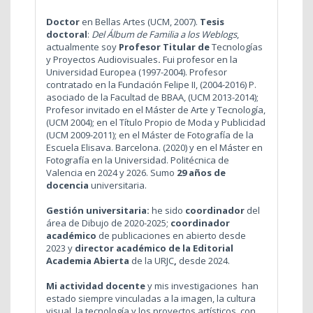
Doctor
en Bellas Artes (UCM, 2007).
Tesis
doctoral
:
Del Álbum de Familia a los Weblogs
,
actualmente soy
Profesor Titular de
Tecnologías
y Proyectos Audiovisuales
.
Fui profesor en la
Universidad Europea (1997-2004). Profesor
contratado en la Fundación Felipe II, (2004-2016) P.
asociado de la Facultad de BBAA, (UCM 2013-2014);
Profesor invitado
en el Máster de Arte y Tecnología,
(UCM 2004); en el Título Propio de Moda y Publicidad
(UCM 2009-2011); en el Máster de Fotografía de la
Escuela Elisava. Barcelona. (2020) y en el Máster en
Fotografía en la Universidad. Politécnica de
Valencia en 2024 y 2026. Sumo
29 años de
docencia
universitaria.
Gestión universitaria:
he sido
coordinador
del
área de Dibujo de 2020-2025;
coordinador
académico
de publicaciones en abierto desde
2023 y
director académico de la Editorial
Academia Abierta
de la URJC
,
desde 2024.
Mi actividad docente
y mis investigaciones han
estado siempre vinculadas a la imagen, la cultura
visual, la tecnología y los proyectos artísticos, con