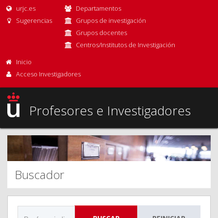
urjc.es
Departamentos
Sugerencias
Grupos de investigación
Grupos docentes
Centros/Institutos de Investigación
Inicio
Acceso Investigadores
Profesores e Investigadores
Buscador