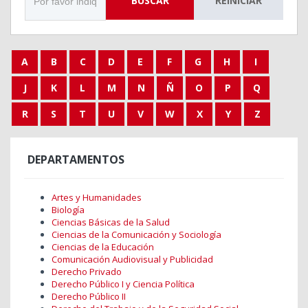
BUSCAR
REINICIAR
A
B
C
D
E
F
G
H
I
J
K
L
M
N
Ñ
O
P
Q
R
S
T
U
V
W
X
Y
Z
DEPARTAMENTOS
Artes y Humanidades
Biología
Ciencias Básicas de la Salud
Ciencias de la Comunicación y Sociología
Ciencias de la Educación
Comunicación Audiovisual y Publicidad
Derecho Privado
Derecho Público I y Ciencia Política
Derecho Público II