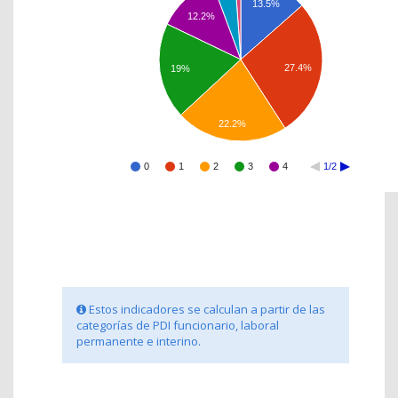
13.5%
12.2%
27.4%
19%
22.2%
0
1
2
3
4
1/2
Estos indicadores se calculan a partir de las
categorías de PDI funcionario, laboral
permanente e interino.