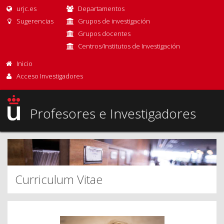
urjc.es
Departamentos
Sugerencias
Grupos de investigación
Grupos docentes
Centros/Institutos de Investigación
Inicio
Acceso Investigadores
Profesores e Investigadores
Curriculum Vitae