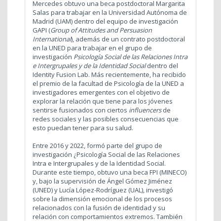
Mercedes obtuvo una beca postdoctoral Margarita
Salas para trabajar en la Universidad Autónoma de
Madrid (UAM) dentro del equipo de investigación
GAPI (
Group of Attitudes and Persuasion
International
), además de un contrato postdoctoral
en la UNED para trabajar en el grupo de
investigación
Psic
ología Social de las Relaciones Intra
e Intergrupales y de la Identidad Social
dentro del
Identity Fusion Lab. Más recientemente, ha recibido
el premio de la facultad de Psicología de la UNED a
investigadores emergentes con el objetivo de
explorar la relación que tiene para los jóvenes
sentirse fusionados con ciertos
influencers
de
redes sociales y las posibles consecuencias que
esto puedan tener para su salud.
Entre 2016 y 2022, formó parte del grupo de
investigación ¿Psicología Social de las Relaciones
Intra e Intergrupales y de la Identidad Social.
Durante este tiempo, obtuvo una beca FPI (MINECO)
y, bajo la supervisión de Ángel Gómez Jiménez
(UNED) y Lucía López-Rodríguez (UAL), investigó
sobre la dimensión emocional de los procesos
relacionados con la fusión de identidad y su
relación con comportamientos extremos. También