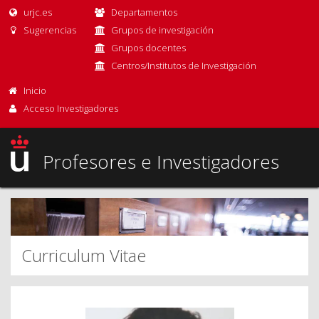
urjc.es
Departamentos
Sugerencias
Grupos de investigación
Grupos docentes
Centros/Institutos de Investigación
Inicio
Acceso Investigadores
Profesores e Investigadores
Curriculum Vitae