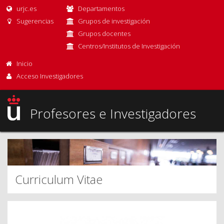
urjc.es
Departamentos
Sugerencias
Grupos de investigación
Grupos docentes
Centros/Institutos de Investigación
Inicio
Acceso Investigadores
Profesores e Investigadores
Curriculum Vitae