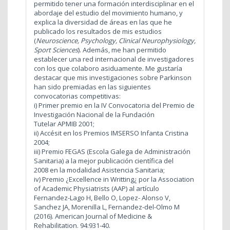
permitido tener una formación interdisciplinar en el
abordaje del estudio del movimiento humano, y
explica la diversidad de áreas en las que he
publicado los resultados de mis estudios
(
Neuroscience, Psychology, Clinical Neurophysiology,
Sport Sciences
). Además, me han permitido
establecer una red internacional de investigadores
con los que colaboro asiduamente. Me gustaría
destacar que mis investigaciones sobre Parkinson
han sido premiadas en las siguientes
convocatorias competitivas:
i) Primer premio en la IV Convocatoria del Premio de
Investigación Nacional de la Fundación
Tutelar APMIB 2001;
ii) Accésit en los Premios IMSERSO Infanta Cristina
2004;
iii) Premio FEGAS (Escola Galega de Administración
Sanitaria) a la mejor publicación científica del
2008 en la modalidad Asistencia Sanitaria;
iv) Premio ¿Excellence in Writting¿ por la Association
of Academic Physiatrists (AAP) al artículo
Fernandez-Lago H, Bello O, Lopez- Alonso V,
Sanchez JA, Morenilla L, Fernandez-del-Olmo M
(2016). American Journal of Medicine &
Rehabilitation. 94:931-40.