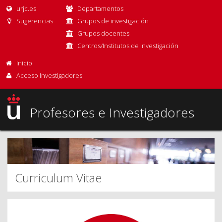
urjc.es
Departamentos
Sugerencias
Grupos de investigación
Grupos docentes
Centros/Institutos de Investigación
Inicio
Acceso Investigadores
Profesores e Investigadores
Curriculum Vitae