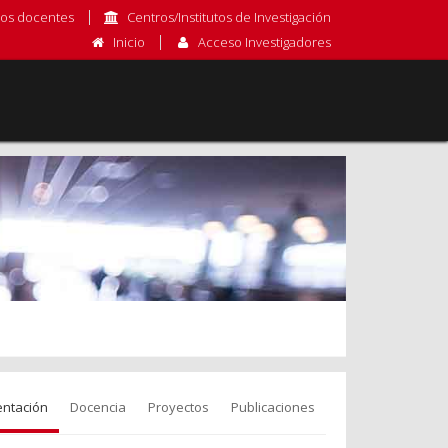
os docentes
Centros/Institutos de Investigación
Inicio
Acceso Investigadores
entación
Docencia
Proyectos
Publicaciones