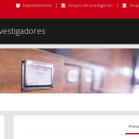
Departamentos
Grupos de investigación
Grup
vestigadores
Pres