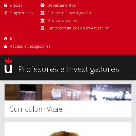
urjc.es
Departamentos
Sugerencias
Grupos de investigación
Grupos docentes
Centros/Institutos de Investigación
Inicio
Acceso Investigadores
Profesores e Investigadores
Curriculum Vitae