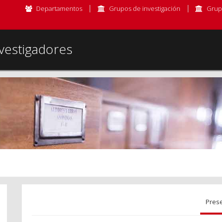
Departamentos
Grupos de investigación
Grup
vestigadores
Pres