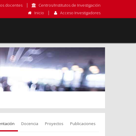
os docentes
Centros/Institutos de Investigación
Inicio
Acceso Investigadores
entación
Docencia
Proyectos
Publicaciones