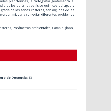
des planctónicas, la cartografía geotemática, el
tudio de los parámetros físico-químicos del agua y
tegrada de las zonas costeras, son algunas de las
evaluar, mitigar y remediar diferentes problemas
osteros, Parámetros ambientales, Cambio global,
ro de Docentia:
13