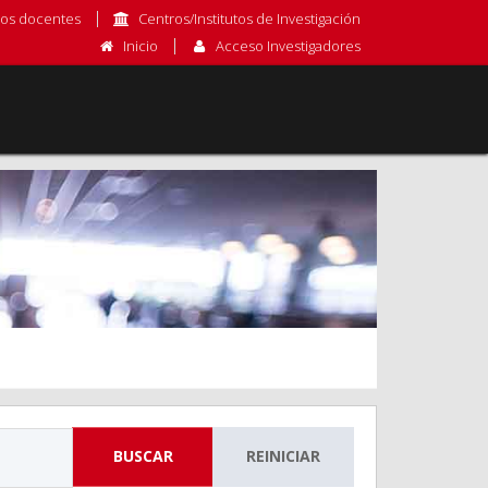
os docentes
Centros/Institutos de Investigación
Inicio
Acceso Investigadores
BUSCAR
REINICIAR