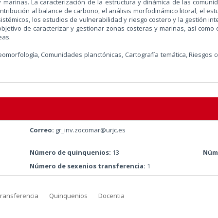
 marinas. La caracterización de la estructura y dinámica de las comunida
ntribución al balance de carbono, el análisis morfodinámico litoral, el es
istémicos, los estudios de vulnerabilidad y riesgo costero y la
gestión in
objetivo de caracterizar y gestionar zonas costeras y marinas, así como 
eas.
eomorfología, Comunidades planctónicas, Cartografía temática, Riesgos c
Correo:
gr_inv.zocomar@urjc.es
Número de quinquenios:
13
Núme
Número de sexenios transferencia:
1
transferencia
Quinquenios
Docentia