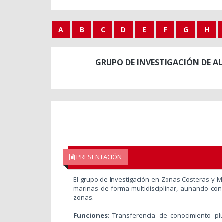
A
B
C
D
E
F
G
H
GRUPO DE INVESTIGACIÓN DE A
PRESENTACIÓN
El grupo de Investigación en Zonas Costeras y 
marinas de forma multidisciplinar, aunando con
zonas.
Funciones
:
Transferencia de conocimiento pl