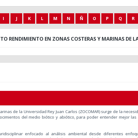
I
J
K
L
M
N
Ñ
O
P
Q
R
LTO RENDIMIENTO EN ZONAS COSTERAS Y MARINAS DE LA
Marinas de la Universidad Rey Juan Carlos (ZOCOMAR) surge de la necesid
ocimientos del medio biótico y abiótico, para poder entender mejor las
uridisciplinar enfocado al análisis ambiental desde diferentes enfo