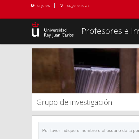
urjc.es
Sugerencias
Profesores e In
Grupo de investigación