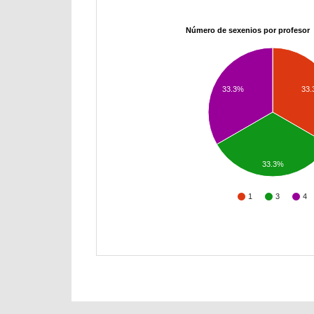
Número de sexenios por profesor
33.3%
33
33.3%
1
3
4