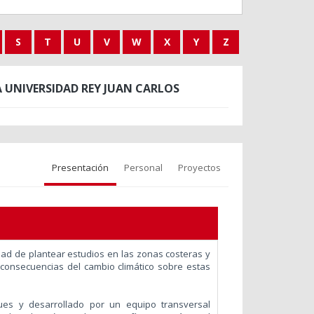
S
T
U
V
W
X
Y
Z
 UNIVERSIDAD REY JUAN CARLOS
Presentación
Personal
Proyectos
ad de plantear estudios en las zonas costeras y
 consecuencias del cambio climático sobre estas
ques y desarrollado por un equipo transversal