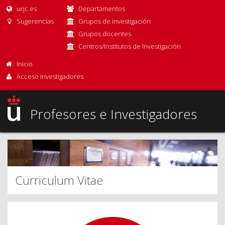
urjc.es
Departamentos
Sugerencias
Grupos de investigación
Grupos docentes
Centros/Institutos de Investigación
Inicio
Acceso Investigadores
Profesores e Investigadores
Curriculum Vitae