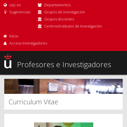
urjc.es
Departamentos
Sugerencias
Grupos de investigación
Grupos docentes
Centros/Institutos de Investigación
Inicio
Acceso Investigadores
Profesores e Investigadores
Curriculum Vitae