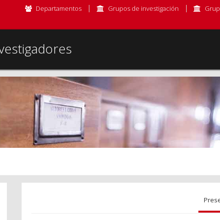
Departamentos
Grupos de investigación
Grup
vestigadores
Pres