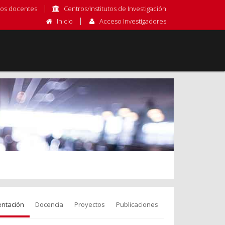
os docentes
Centros/Institutos de Investigación
Inicio
Acceso Investigadores
entación
Docencia
Proyectos
Publicaciones