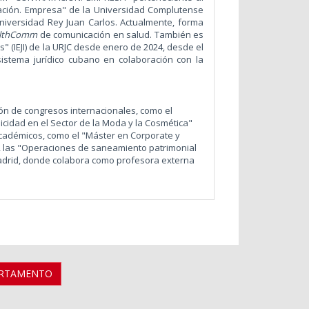
ación. Empresa" de la Universidad Complutense
niversidad Rey Juan Carlos. Actualmente, forma
lthComm
de comunicación en salud.
También es
s" (IEJI) de la URJC desde enero de 2024, desde el
sistema jurídico cubano en colaboración con la
ón de congresos internacionales, como el
icidad en el Sector de la Moda y la Cosmética"
académicos, como el "Máster en Corporate y
 las "Operaciones de saneamiento patrimonial
 Madrid, donde colabora como profesora externa
ARTAMENTO