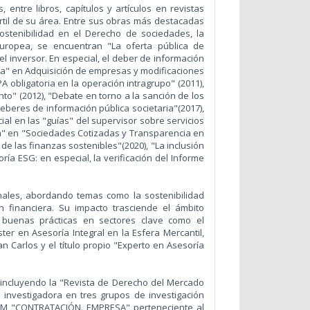
 entre libros, capítulos y artículos en revistas
rtil de su área. Entre sus obras más destacadas
stenibilidad en el Derecho de sociedades, la
 europea, se encuentran "La oferta pública de
el inversor. En especial, el deber de información
sa" en Adquisición de empresas y modificaciones
A obligatoria en la operación intragrupo" (2011),
to" (2012), "Debate en torno a la sanción de los
beres de información pública societaria"(2017),
al en las "guías" del supervisor sobre servicios
ta" en "Sociedades Cotizadas y Transparencia en
de las finanzas sostenibles"(2020), "La inclusión
oría ESG: en especial, la verificación del Informe
nales, abordando temas como la sostenibilidad
ón financiera. Su impacto trasciende el ámbito
 buenas prácticas en sectores clave como el
áster en Asesoría Integral en la Esfera Mercantil,
n Carlos y el título propio "Experto en Asesoría
 incluyendo la "Revista de Derecho del Mercado
 investigadora en tres grupos de investigación
UCM "CONTRATACIÓN. EMPRESA" perteneciente al