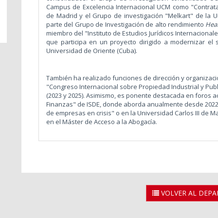
Campus de Excelencia Internacional UCM como "Contrat
de Madrid y el Grupo de investigación "Melkart" de la U
parte del Grupo de Investigación de alto rendimiento
Hea
miembro del "Instituto de Estudios Jurídicos Internacionale
que participa en un proyecto dirigido a modernizar el 
Universidad de Oriente (Cuba).
También ha realizado funciones de dirección y organizaci
"Congreso Internacional sobre Propiedad Industrial y Publ
(2023 y 2025). Asimismo, es ponente destacada en foros 
Finanzas" de ISDE, donde aborda anualmente desde 2022
de empresas en crisis" o en la Universidad Carlos III de
en el Máster de Acceso a la Abogacía.
VOLVER AL DEP