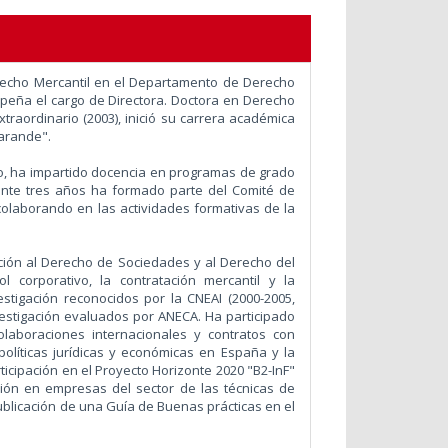
recho Mercantil en el Departamento de Derecho
peña el cargo de Directora. Doctora en Derecho
raordinario (2003), inició su carrera académica
Carande".
o, ha impartido docencia en programas de grado
ante tres años ha formado parte del Comité de
 colaborando en las actividades formativas de la
ución al Derecho de Sociedades y al Derecho del
 corporativo, la contratación mercantil y la
stigación reconocidos por la CNEAI (2000-2005,
nvestigación evaluados por ANECA. Ha participado
olaboraciones internacionales y contratos con
olíticas jurídicas y económicas en España y la
ticipación en el Proyecto Horizonte 2020 "B2-InF"
ción en empresas del sector de las técnicas de
ublicación de una Guía de Buenas prácticas en el