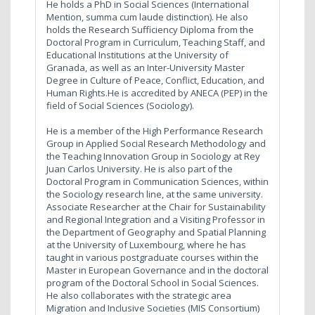
He holds a PhD in Social Sciences (International
Mention, summa cum laude distinction). He also
holds the Research Sufficiency Diploma from the
Doctoral Program in Curriculum, Teaching Staff, and
Educational Institutions at the University of
Granada, as well as an Inter-University Master
Degree in Culture of Peace, Conflict, Education, and
Human Rights.He is accredited by ANECA (PEP) in the
field of Social Sciences (Sociology).
He is a member of the High Performance Research
Group in Applied Social Research Methodology and
the Teaching Innovation Group in Sociology at Rey
Juan Carlos University. He is also part of the
Doctoral Program in Communication Sciences, within
the Sociology research line, at the same university.
Associate Researcher at the Chair for Sustainability
and Regional Integration and a Visiting Professor in
the Department of Geography and Spatial Planning
at the University of Luxembourg, where he has
taught in various postgraduate courses within the
Master in European Governance and in the doctoral
program of the Doctoral School in Social Sciences.
He also collaborates with the strategic area
Migration and Inclusive Societies (MIS Consortium)