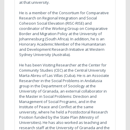
at that university.
He is a member of the Consortium for Comparative
Research on Regional Integration and Social
Cohesion Social Elevation (RISC-RISE) and
coordinator of the Working Group on Comparative
Border and Migration Policy at the University of
Johannesburg (South Africa). In addition, he is an
Honorary Academic Member of the Humanitarian
and Development Research Initiative at Western
Sydney University (Australia).
He has been Visiting Researcher at the Center for
Community Studies (CEC) at the Central University
Marta Abreu of Las Villas (Cuba). He is an Associate
Researcher in the Social Problems in Andalusia
group in the Department of Sociology at the
University of Granada, an external collaborator in
the Master in Social Problems: Direction and
Management of Social Programs, and in the
Institute of Peace and Conflict at the same
university, where he held a Postdoctoral Research
Position funded by the State Plan (Ministry of
Universities). He has also worked as teaching and
research staff at the University of Granada and the