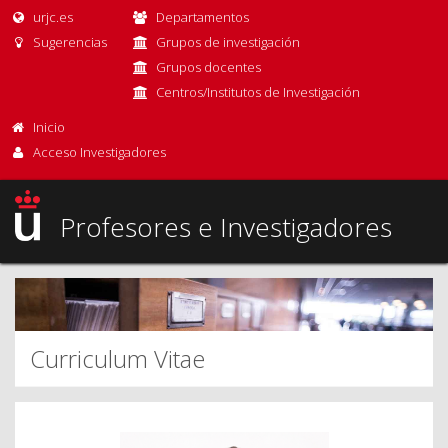
urjc.es
Departamentos
Sugerencias
Grupos de investigación
Grupos docentes
Centros/Institutos de Investigación
Inicio
Acceso Investigadores
Profesores e Investigadores
Curriculum Vitae