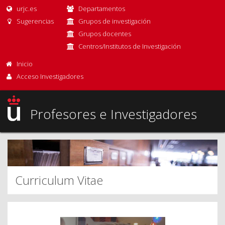
urjc.es
Departamentos
Sugerencias
Grupos de investigación
Grupos docentes
Centros/Institutos de Investigación
Inicio
Acceso Investigadores
Profesores e Investigadores
Curriculum Vitae