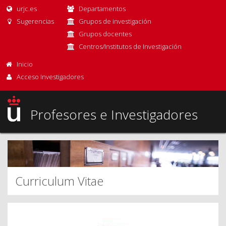
urjc.es
Departamentos
Sugerencias
Grupos de investigación
Grupos docentes
Centros/Institutos de Investigación
Inicio
Acceso Investigadores
Profesores e Investigadores
Curriculum Vitae