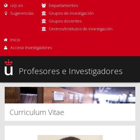
urjc.es
Departamentos
Sugerencias
Grupos de investigación
Grupos docentes
Centros/Institutos de Investigación
Inicio
Acceso Investigadores
Profesores e Investigadores
Curriculum Vitae