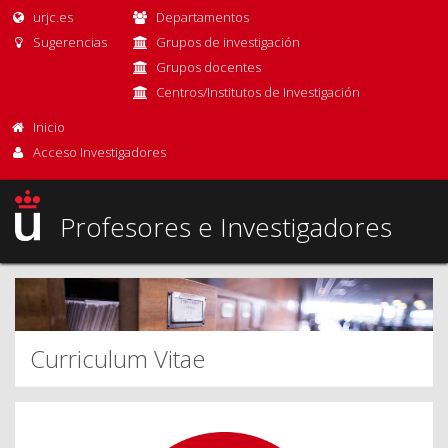
urjc.es
Departamentos
Sugerencias
Grupos de investigación
Grupos docentes
Centros/Institutos de Investigación
Inicio
Acceso Investigadores
Profesores e Investigadores
Curriculum Vitae