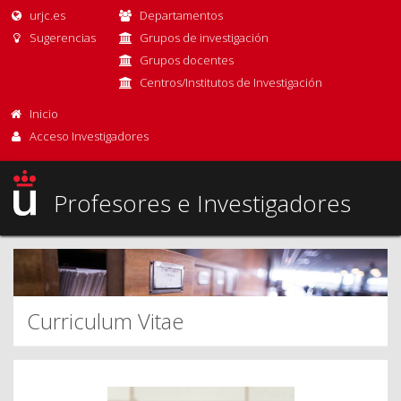
urjc.es
Departamentos
Sugerencias
Grupos de investigación
Grupos docentes
Centros/Institutos de Investigación
Inicio
Acceso Investigadores
Profesores e Investigadores
Curriculum Vitae