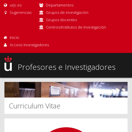
urjc.es
Departamentos
Sugerencias
Grupos de investigación
Grupos docentes
Centros/Institutos de Investigación
Inicio
Acceso Investigadores
Profesores e Investigadores
Curriculum Vitae