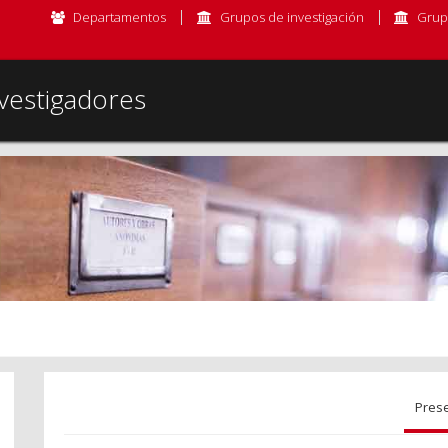
Departamentos
Grupos de investigación
Grup
vestigadores
Pres