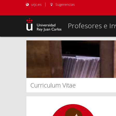
urjc.es
Sugerencias
Profesores e In
Curriculum Vitae