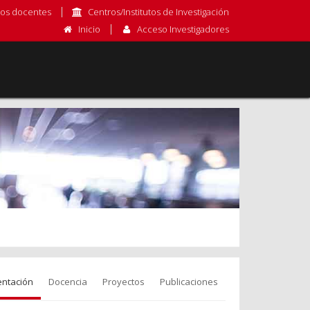
os docentes
Centros/Institutos de Investigación
Inicio
Acceso Investigadores
entación
Docencia
Proyectos
Publicaciones