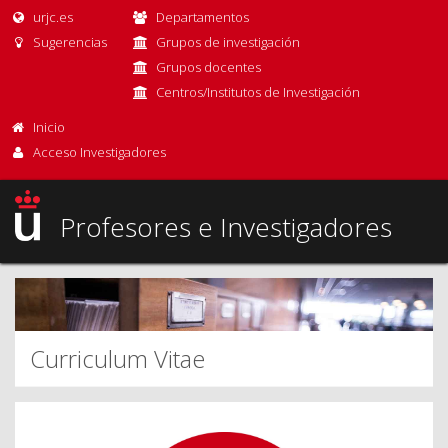
urjc.es
Departamentos
Sugerencias
Grupos de investigación
Grupos docentes
Centros/Institutos de Investigación
Inicio
Acceso Investigadores
Profesores e Investigadores
Curriculum Vitae