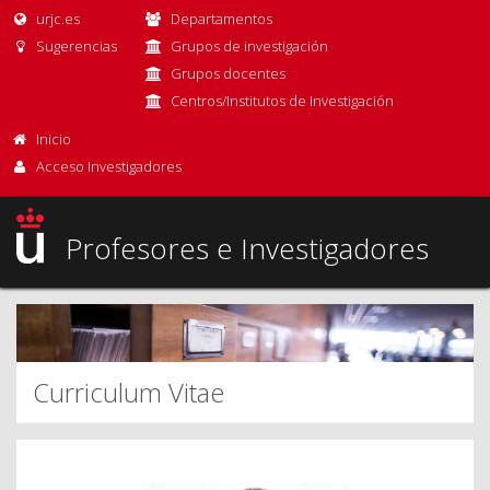
urjc.es
Departamentos
Sugerencias
Grupos de investigación
Grupos docentes
Centros/Institutos de Investigación
Inicio
Acceso Investigadores
Profesores e Investigadores
Curriculum Vitae