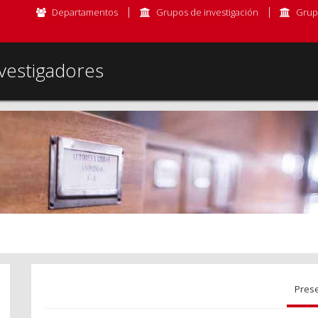
Departamentos
Grupos de investigación
Grup
vestigadores
Pres