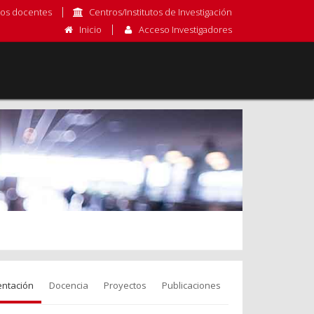
os docentes
Centros/Institutos de Investigación
Inicio
Acceso Investigadores
entación
Docencia
Proyectos
Publicaciones