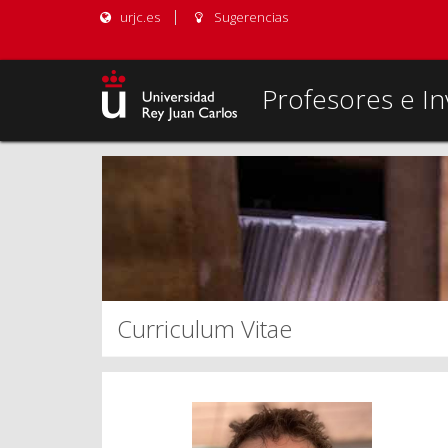
urjc.es
Sugerencias
Profesores e In
Curriculum Vitae