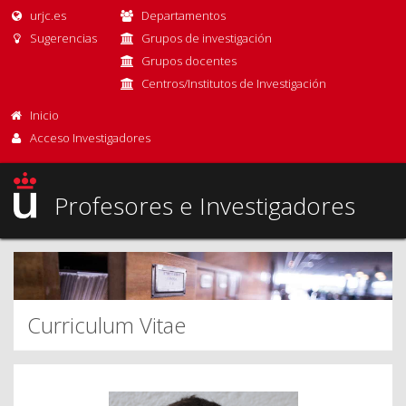
urjc.es
Departamentos
Sugerencias
Grupos de investigación
Grupos docentes
Centros/Institutos de Investigación
Inicio
Acceso Investigadores
Profesores e Investigadores
Curriculum Vitae