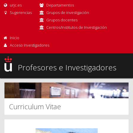
urjc.es
Departamentos
Sugerencias
Grupos de investigación
Grupos docentes
Centros/Institutos de Investigación
Inicio
Acceso Investigadores
Profesores e Investigadores
Curriculum Vitae